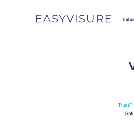
EASYVISURE
Cata
TrustPi
Solu