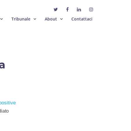
Tribunale
About
Contattaci
a
ositive
diato